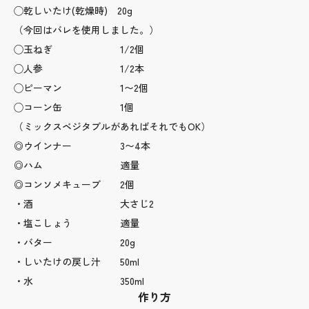
◯乾しいたけ(乾燥時) 20g
（今回はバレを使用しました。）
◯玉ねぎ 1/2個
◯人参 1/2本
◯ピーマン 1〜2個
◯コーン缶 1個
（ミックスベジタブルがあればそれでもOK）
◎ウインナー 3〜4本
◎ハム 適量
◎コンソメキューブ 2個
・酒 大さじ2
・塩こしょう 適量
・バター 20g
・しいたけの戻し汁 50ml
・水 350ml
作り方