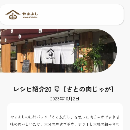
レシピ紹介20 号【さとの肉じゃが】
2023
年
10
月
2
日
やまよしの出汁パック「さと友だし」を使った肉じゃがです♪甘
味の強いしいたけ、大分の戸次ゴボウ、切り干し大根の組み合わ